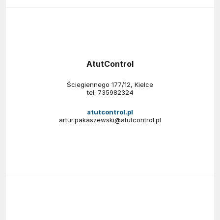
AtutControl
Ściegiennego 177/12, Kielce
tel.
735982324
atutcontrol.pl
artur.pakaszewski@atutcontrol.pl