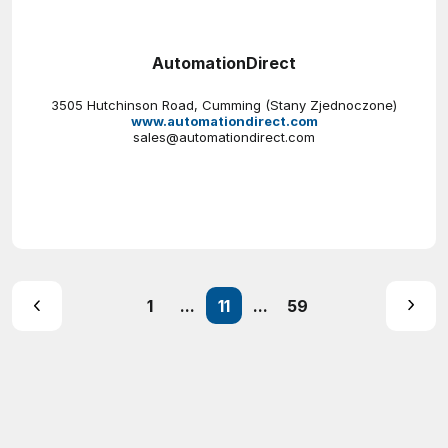
AutomationDirect
3505 Hutchinson Road, Cumming (Stany Zjednoczone)
www.automationdirect.com
sales@automationdirect.com
1
...
11
...
59