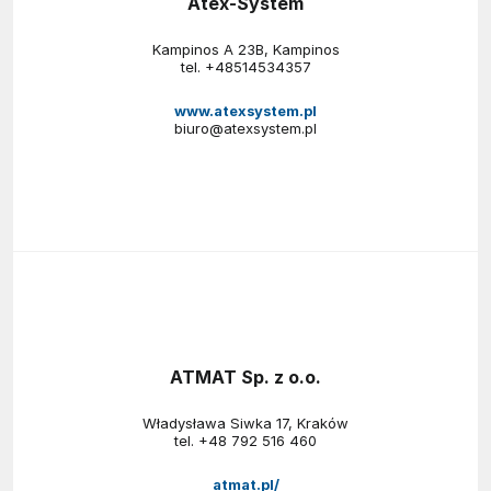
Atex-System
Kampinos A 23B, Kampinos
tel.
+48514534357
www.atexsystem.pl
biuro@atexsystem.pl
ATMAT Sp. z o.o.
Władysława Siwka 17, Kraków
tel.
+48 792 516 460
atmat.pl/