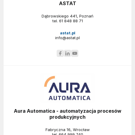
ASTAT
Dąbrowskiego 441, Poznań
tel.
61 848 88 71
astat.pl
info@astat.pl
Aura Automatica - automatyzacja procesów
produkcyjnych
Fabryczna 16, Wrocław
tel.
664 999 740