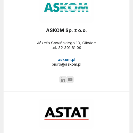
ASKOM Sp. z o.o.
Józefa Sowińskiego 13, Gliwice
tel.
32 301 81 00
askom.pl
biuro@askom.pl