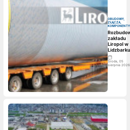
OBUDOWY,
ZŁĄCZA,
KOMPONENTY
Rozbudo
zakładu
Liropol w
Lidzbark
Środa, 05
sierpnia 2026