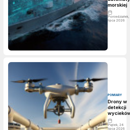
morskiej
Poniedziałek,
lipca 2026
POMIARY
Drony w
detekcji
wyciekó
Piątek, 24
lipca 2026