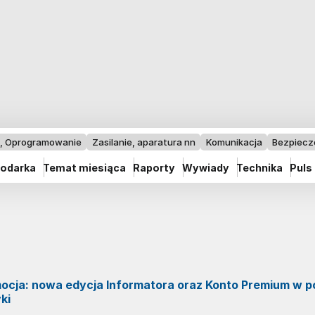
I, Oprogramowanie
Zasilanie, aparatura nn
Komunikacja
Bezpiec
odarka
Temat miesiąca
Raporty
Wywiady
Technika
Puls
ocja: nowa edycja Informatora oraz Konto Premium w p
ki