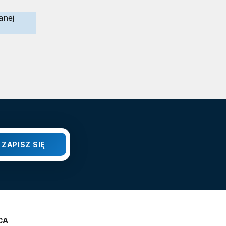
anej
CA