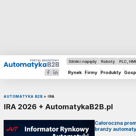
Silniki i napędy
Roboty
PLC, HM
Rynek
Firmy
Produkty
Gosp
AUTOMATYKA B2B
>
IRA
IRA 2026 + AutomatykaB2B.pl
Całoroczna prom
branży automaty