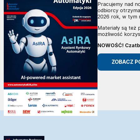
Pracujemy nad n
odbiorcy otrzyma
2026 rok, w tym 
Materiały są też
możliwość korzys
NOWOŚĆ! Czatbot
ZOBACZ P