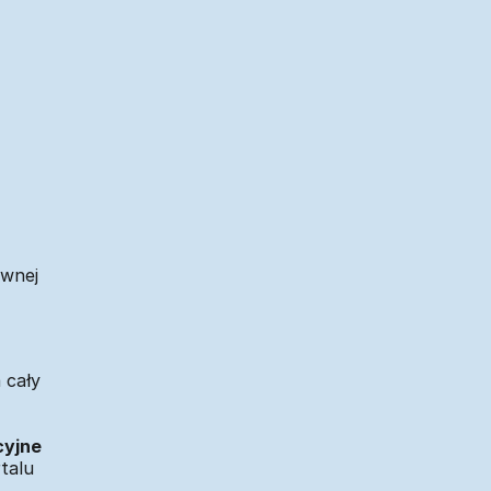
ywnej
 cały
cyjne
talu