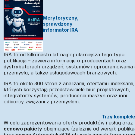
Merytoryczny,
sprawdzony
informator IRA
IRA to od kilkunastu lat najpopularniejsza tego typu
publikacja – zawiera informacje o producentach oraz
dystrybutorach urządzeń, systemów i oprogramowania 
przemysłu, a także usługodawcach branżowych.
IRA to około 300 stron z analizami, ofertami i indeksami,
których korzystają przedstawiciele biur projektowych,
integratorzy systemów, producenci maszyn oraz inni
odbiorcy związani z przemysłem.
Trzy komplek
W celu zaprezentowania oferty produktów i usług oraz
cenowo pakiety
obejmujące (zależnie od wersji): publik
branżowym AutomatykaB2B.pl i wiele innych form prom