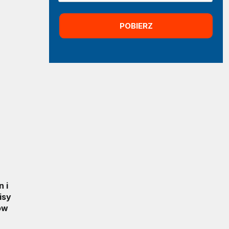
 i
isy
ów