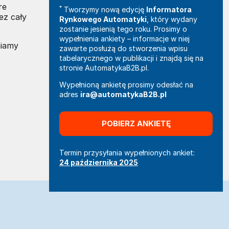
re
*
Tworzymy nową edycję
Informatora
ez cały
Rynkowego Automatyki
, który wydany
zostanie jesienią tego roku. Prosimy o
wypełnienia ankiety – informacje w niej
niamy
zawarte posłużą do stworzenia wpisu
tabelarycznego w publikacji i znajdą się na
stronie AutomatykaB2B.pl.
Wypełnioną ankietę prosimy odesłać na
adres
ira@automatykaB2B.pl
POBIERZ ANKIETĘ
Termin przysyłania wypełnionych ankiet:
24 października 2025