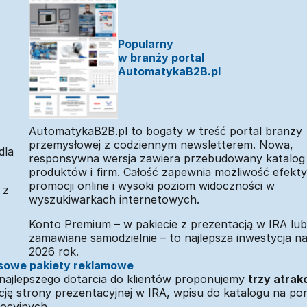
Popularny
w branży portal
AutomatykaB2B.pl
AutomatykaB2B.pl to bogaty w treść portal branży
przemysłowej z codziennym newsletterem. Nowa,
dla
responsywna wersja zawiera przebudowany katalog
produktów i firm. Całość zapewnia możliwość efekt
promocji online i wysoki poziom widoczności w
 z
wyszukiwarkach internetowych.
Konto Premium – w pakiecie z prezentacją w IRA lub
zamawiane samodzielnie – to najlepsza inwestycja na
2026 rok.
sowe pakiety reklamowe
 najlepszego dotarcia do klientów proponujemy
trzy atrak
ację strony prezentacyjnej w IRA, wpisu do katalogu na por
ocyjnych.