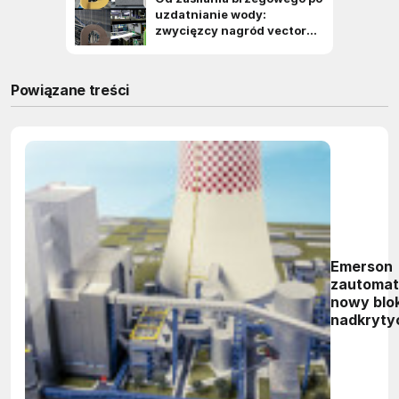
Powiązane treści
Emerson
zautomat
nowy blo
nadkryty
w Elektr
Jaworzn