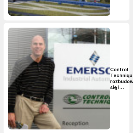
Control
Techniqu
rozbudow
się i
zwiększa
zatrudnie