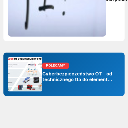
firmy maj
obowiąze
ujawnian
zastoso
sztuczne
inteligenc
POLECAMY
Cyberbezpieczeństwo OT - od
technicznego tła do elementu
odporności organizacji