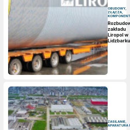
OBUDOWY,
ZŁĄCZA,
KOMPONEN
Rozbudo
zakładu
Liropol w
Lidzbark
ZASILANIE,
APARATURA 