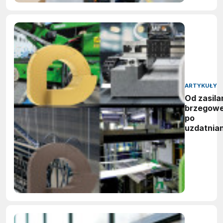
ARTYKUŁY
Od zasila
brzegow
po
uzdatnian
wody:
zwycięzc
nagród
vector
awards
2026