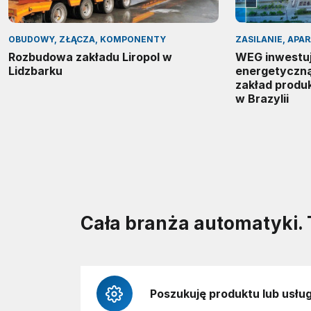
OBUDOWY, ZŁĄCZA, KOMPONENTY
ZASILANIE, APA
Rozbudowa zakładu Liropol w
WEG inwestuj
Lidzbarku
energetyczn
zakład produ
w Brazylii
Cała branża automatyki. 
Poszukuję produktu lub usług