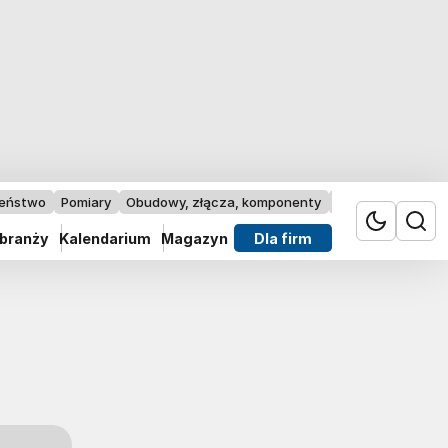
zeństwo
Pomiary
Obudowy, złącza, komponenty
Przemysł 4.0
 branży
Kalendarium
Magazyn
Dla firm