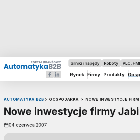
Silniki i napędy
Roboty
PLC, HM
Rynek
Firmy
Produkty
Gosp
AUTOMATYKA B2B
>
GOSPODARKA
>
NOWE INWESTYCJE FIRMY
Nowe inwestycje firmy Jabil
04 czerwca 2007