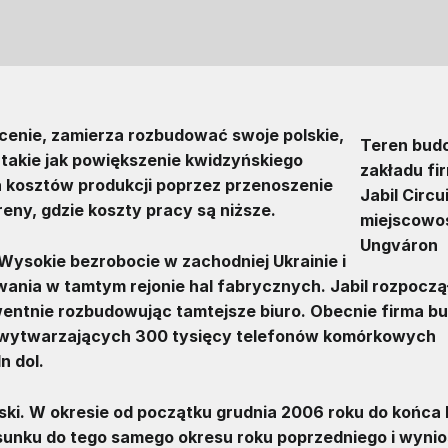
ecenie, zamierza rozbudować swoje polskie,
Teren bud
, takie jak powiększenie kwidzyńskiego
zakładu fi
a kosztów produkcji poprzez przenoszenie
Jabil Circu
eny, gdzie koszty pracy są niższe.
miejscowo
Ungváron
 Wysokie bezrobocie w zachodniej Ukrainie i
ania w tamtym rejonie hal fabrycznych. Jabil rozpoczą
wentnie rozbudowując tamtejsze biuro. Obecnie firma b
 wytwarzających 300 tysięcy telefonów komórkowych
n dol.
ski. W okresie od początku grudnia 2006 roku do końca 
unku do tego samego okresu roku poprzedniego i wynio