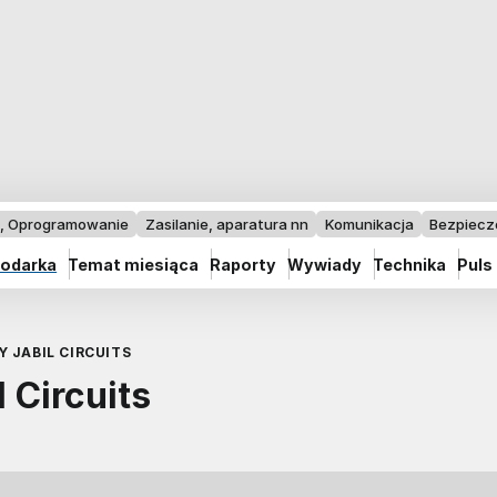
I, Oprogramowanie
Zasilanie, aparatura nn
Komunikacja
Bezpiec
odarka
Temat miesiąca
Raporty
Wywiady
Technika
Puls
 JABIL CIRCUITS
 Circuits