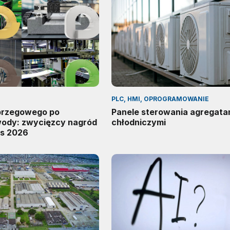
PLC, HMI, OPROGRAMOWANIE
 brzegowego po
Panele sterowania agregata
wody: zwycięzcy nagród
chłodniczymi
s 2026