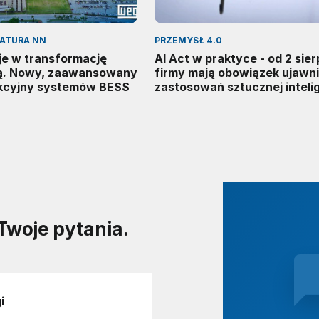
RATURA NN
PRZEMYSŁ 4.0
e w transformację
AI Act w praktyce - od 2 sier
ą. Nowy, zaawansowany
firmy mają obowiązek ujawn
kcyjny systemów BESS
zastosowań sztucznej intelig
Twoje pytania.
i