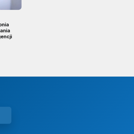
pnia
iania
encji