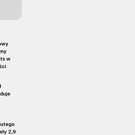
owy
rmy
its w
ści
ł
uduje
lutego
sły 2,9