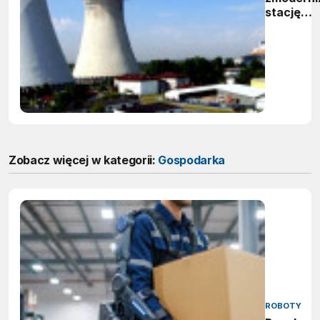
stację
podgrzew
mazutu 
Elektrown
Rybnik
Zobacz więcej w kategorii:
Gospodarka
ROBOTY