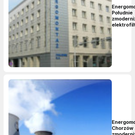
Energomo
Południe
zmoderni
elektrofil
Elektrown
Łaziska
Energom
Chorzów
zmoderni