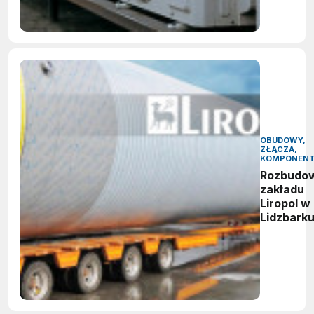
OBUDOWY,
ZŁĄCZA,
KOMPONEN
Rozbudo
zakładu
Liropol w
Lidzbark