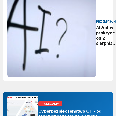
PRZEMYSŁ 4
AI Act w
praktyce 
od 2
sierpnia
firmy maj
obowiąze
ujawnian
zastoso
sztuczne
inteligenc
POLECAMY
Cyberbezpieczeństwo OT - od