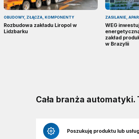
OBUDOWY, ZŁĄCZA, KOMPONENTY
ZASILANIE, APA
Rozbudowa zakładu Liropol w
WEG inwestuj
Lidzbarku
energetyczn
zakład produ
w Brazylii
Cała branża automatyki. 
Poszukuję produktu lub usług