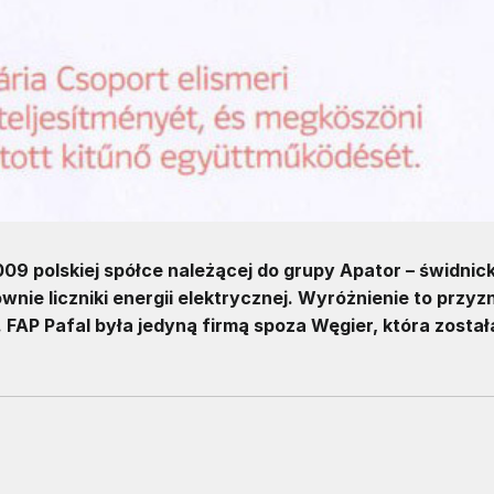
9 polskiej spółce należącej do grupy Apator – świdnick
nie liczniki energii elektrycznej. Wyróżnienie to przyz
AP Pafal była jedyną firmą spoza Węgier, która został