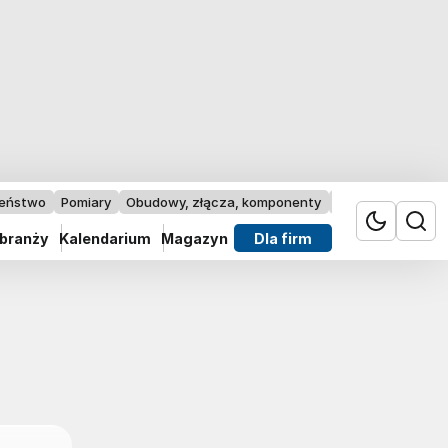
zeństwo
Pomiary
Obudowy, złącza, komponenty
Przemysł 4.0
 branży
Kalendarium
Magazyn
Dla firm