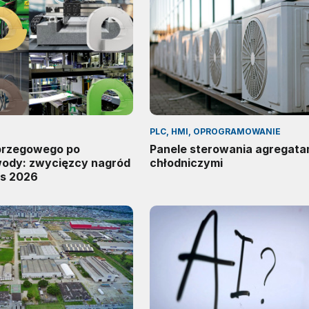
PLC, HMI, OPROGRAMOWANIE
 brzegowego po
Panele sterowania agregata
wody: zwycięzcy nagród
chłodniczymi
s 2026