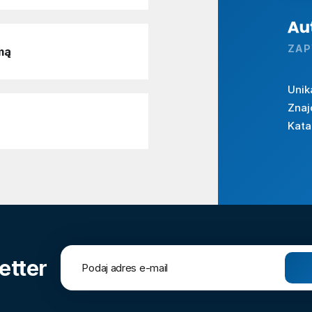
ZAP
mą
Unik
Znaj
Kata
etter