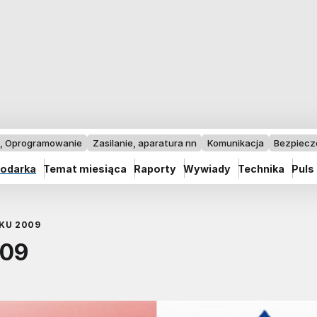
I, Oprogramowanie
Zasilanie, aparatura nn
Komunikacja
Bezpiec
odarka
Temat miesiąca
Raporty
Wywiady
Technika
Puls
KU 2009
009