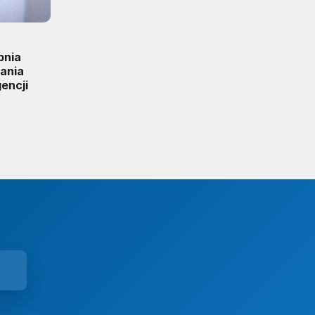
pnia
iania
encji