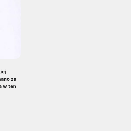
iej
nano za
a w ten