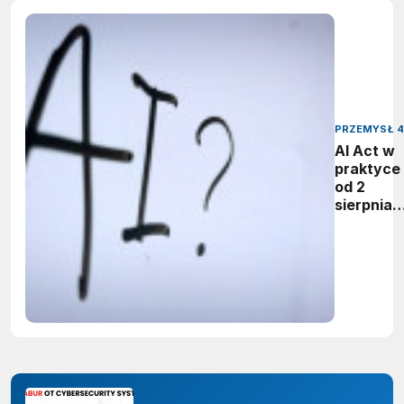
PRZEMYSŁ 4
AI Act w
praktyce 
od 2
sierpnia
firmy maj
obowiąze
ujawnian
zastoso
sztuczne
inteligenc