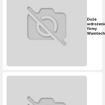
Duże
wdrożeni
firmy
Wamtech