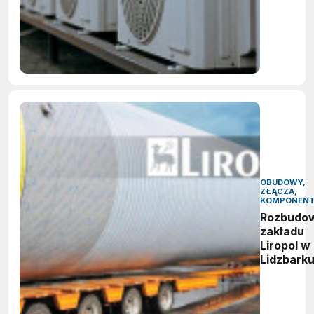
OBUDOWY,
ZŁĄCZA,
KOMPONEN
Rozbudo
zakładu
Liropol w
Lidzbark