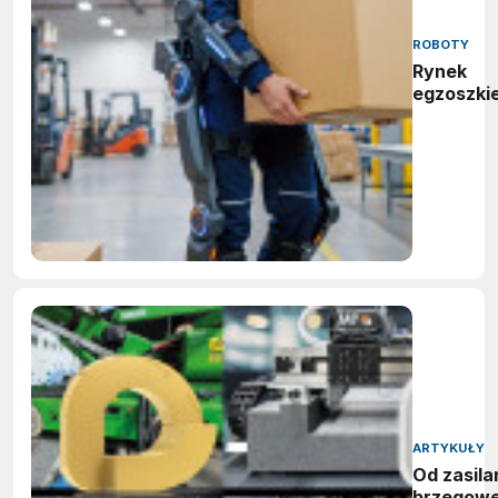
ROBOTY
Rynek
egzoszki
ARTYKUŁY
Od zasila
brzegow