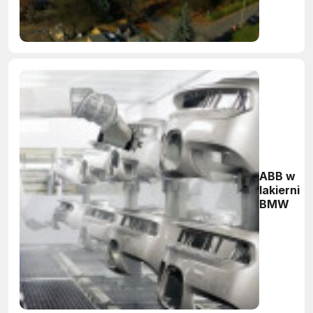
ABB w
lakierni
BMW