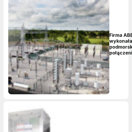
Firma AB
wykonał
podmorsk
połączen
HVDC Lig
o
największ
na świeci
mocy
przesyło