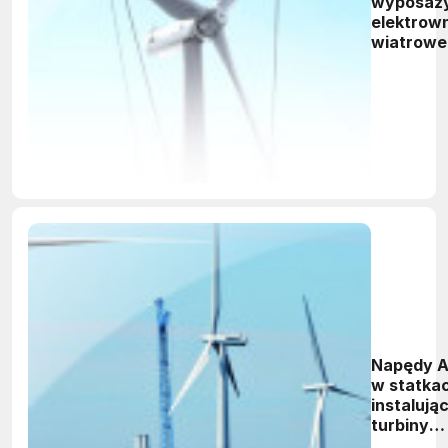
wyposaż
elektrow
wiatrowe
na Śląsku
Napędy 
w statka
instalują
turbiny
wiatrowe