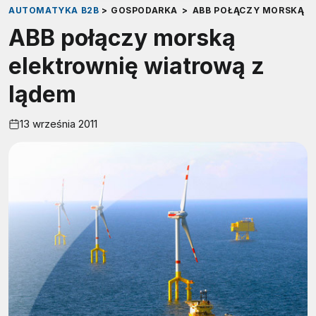
AUTOMATYKA B2B
>
GOSPODARKA
>
ABB POŁĄCZY MORSKĄ E
ABB połączy morską
elektrownię wiatrową z
lądem
13 września 2011