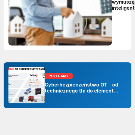
wymuszą
inteligen
zarządza
energią.
Polskie
firmy maj
czas do
2027 rok
POLECAMY
Cyberbezpieczeństwo OT - od
technicznego tła do elementu
odporności organizacji