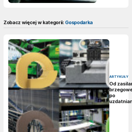
Zobacz więcej w kategorii:
Gospodarka
ARTYKUŁY
Od zasila
brzegow
po
uzdatnian
wody:
zwycięzc
nagród
vector
awards