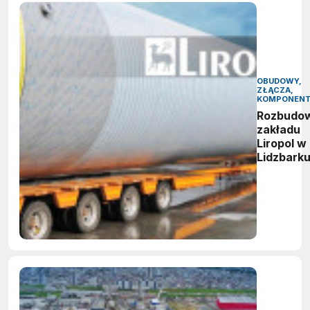
OBUDOWY,
ZŁĄCZA,
KOMPONEN
Rozbudo
zakładu
Liropol w
Lidzbark