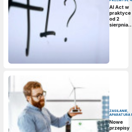
AI Act w
praktyce 
od 2
sierpnia
firmy maj
obowiąze
ujawnian
zastoso
sztuczne
inteligenc
ZASILANIE,
APARATURA 
Nowe
przepisy