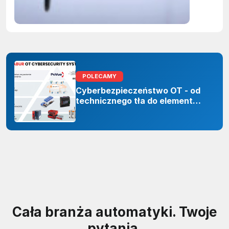
sztuczne
inteligenc
POLECAMY
Cyberbezpieczeństwo OT - od
technicznego tła do elementu
odporności organizacji
Cała branża automatyki. Twoje
pytania.