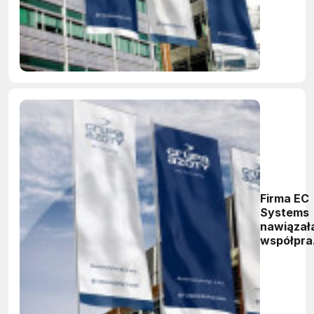
Firma EC
Systems
nawiązał
współpra
biznesow
z Grupą
Azoty