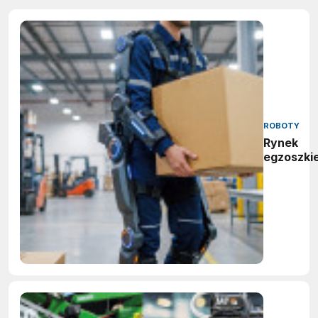
ROBOTY
Rynek
egzoszki