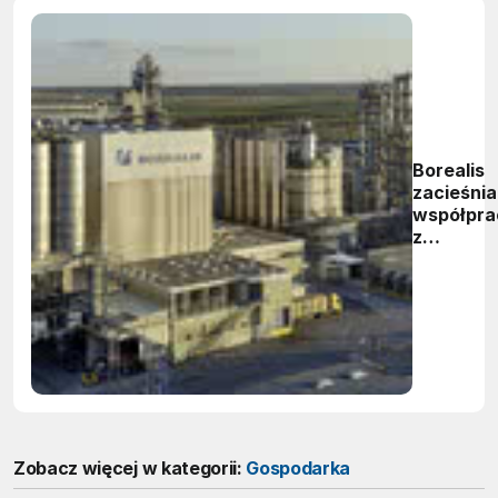
Borealis
zacieśnia
współpra
z
TrendMin
Zobacz więcej w kategorii:
Gospodarka