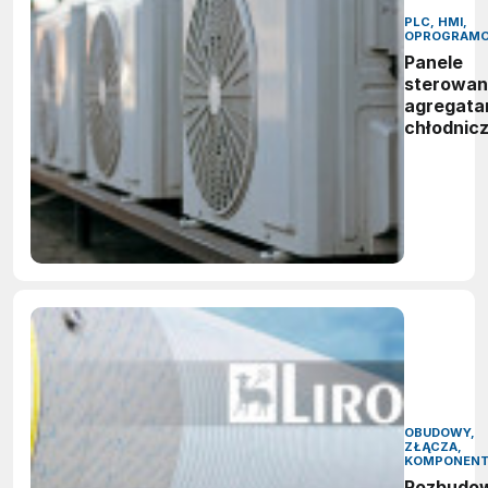
PLC, HMI,
OPROGRAMO
Panele
sterowan
agregata
chłodnic
OBUDOWY,
ZŁĄCZA,
KOMPONEN
Rozbudo