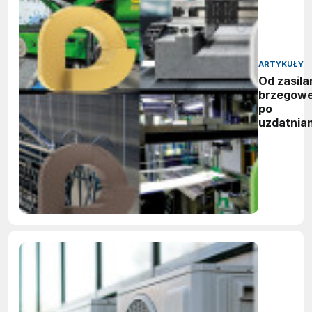
ARTYKUŁY
Od zasila
brzegow
po
uzdatnian
wody:
zwycięzc
nagród
vector
awards
2026