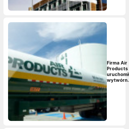
Firma Air
Products
uruchomi
wytwórni
do
skraplani
CO2 w
zakładzie
Grupy
Azoty