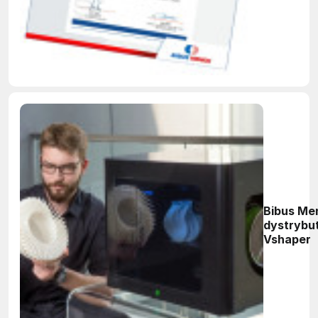
Bibus Me
dystrybu
Vshaper