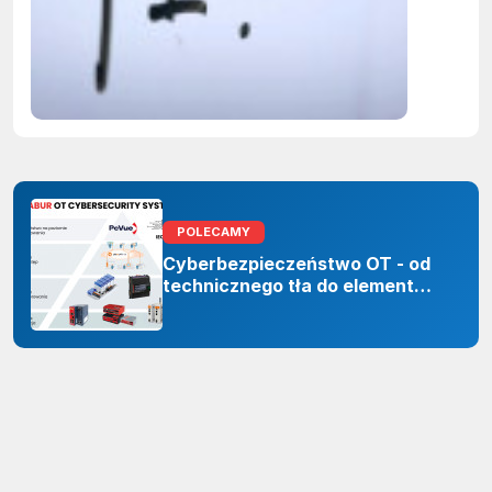
obowiąze
ujawnian
zastoso
sztuczne
inteligenc
POLECAMY
Cyberbezpieczeństwo OT - od
technicznego tła do elementu
odporności organizacji