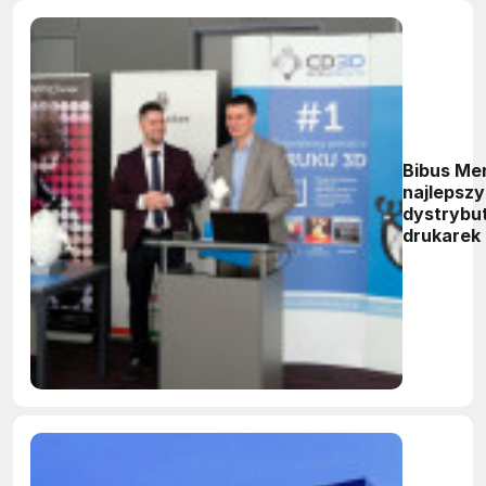
Bibus Me
najlepsz
dystrybu
drukarek