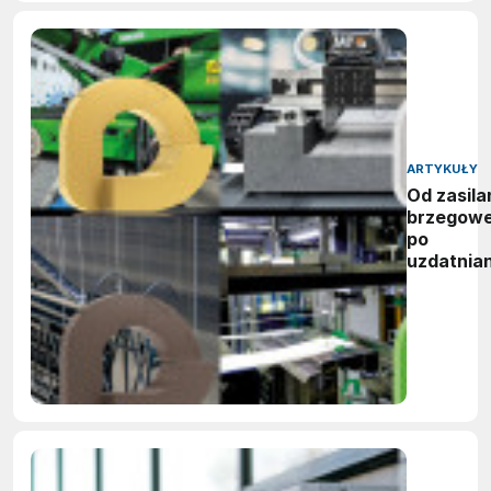
ARTYKUŁY
Od zasila
brzegow
po
uzdatnian
wody:
zwycięzc
nagród
vector
awards
2026