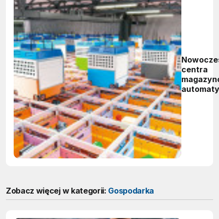
Nowocze
centra
magazyn
automaty
i wzrost
wydajnoś
procesó
Zobacz więcej w kategorii:
Gospodarka