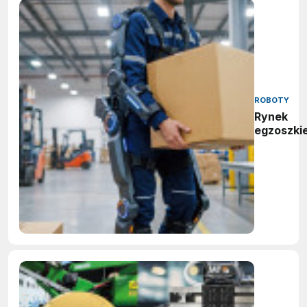
ROBOTY
Rynek
egzoszki