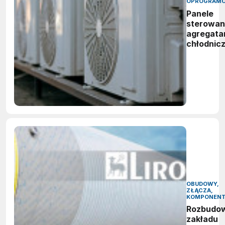
OPROGRAMO
Panele
sterowan
agregata
chłodnic
OBUDOWY,
ZŁĄCZA,
KOMPONEN
Rozbudo
zakładu