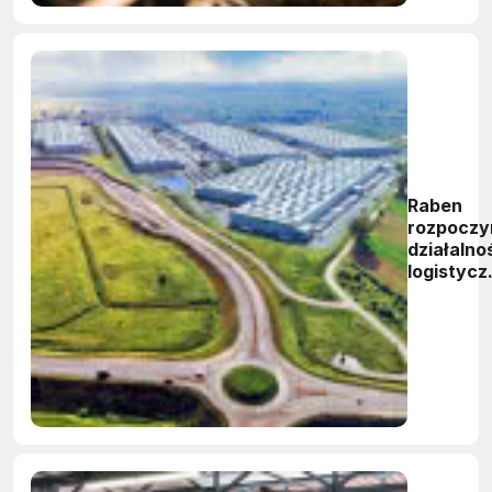
Raben
rozpoczy
działalno
logistycz
w nowym
kompleks
pod
Warszaw