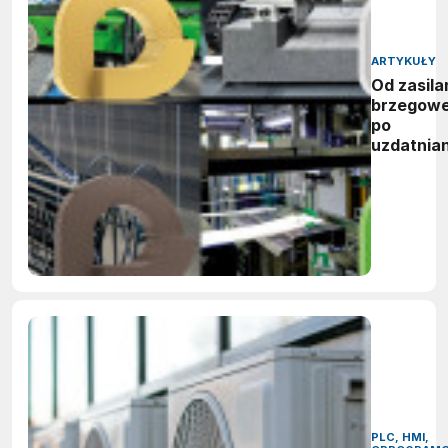
ARTYKUŁY
Od zasila
brzegow
po
uzdatnian
wody:
zwycięzc
nagród
vector
awards
2026
PLC, HMI,