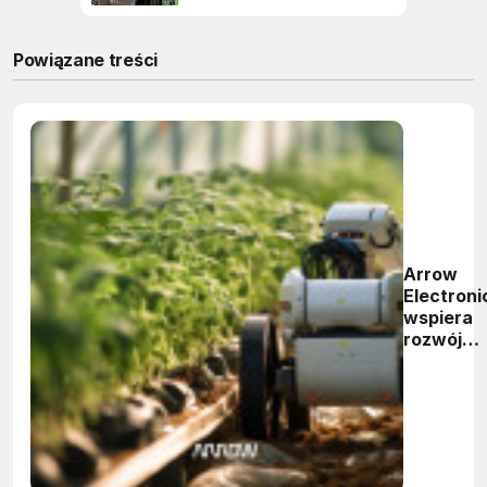
Powiązane treści
Arrow
Electroni
wspiera
rozwój
robotyki i
– nowe
przewodn
i webinar