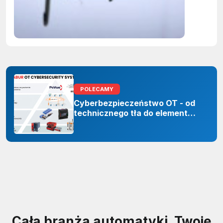
ujawnian
zastoso
sztuczne
inteligenc
POLECAMY
Cyberbezpieczeństwo OT - od
technicznego tła do elementu
odporności organizacji
Cała branża automatyki. Twoje