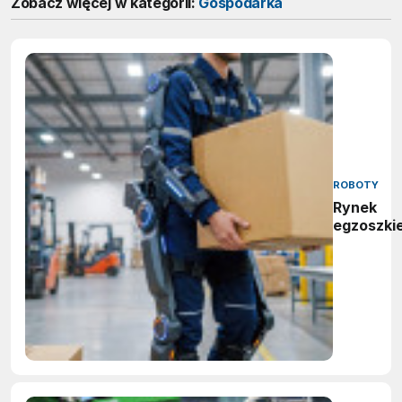
Zobacz więcej w kategorii:
Gospodarka
ROBOTY
Rynek
egzoszki