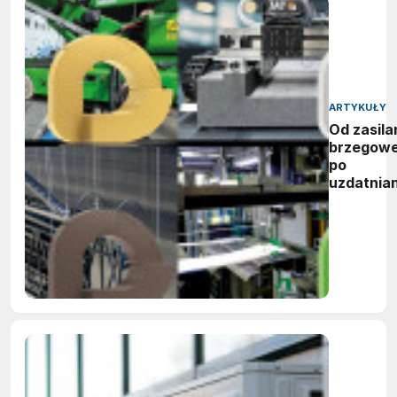
ARTYKUŁY
Od zasila
brzegow
po
uzdatnian
wody:
zwycięzc
nagród
vector
awards
2026