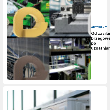
ARTYKUŁY
Od zasila
brzegow
po
uzdatnian
wody:
zwycięzc
nagród
vector
awards
2026