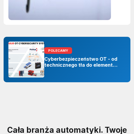
zastoso
sztuczne
inteligenc
POLECAMY
Cyberbezpieczeństwo OT - od
technicznego tła do elementu
odporności organizacji
Cała branża automatyki. Twoje