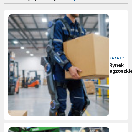
ROBOTY
Rynek
egzoszki