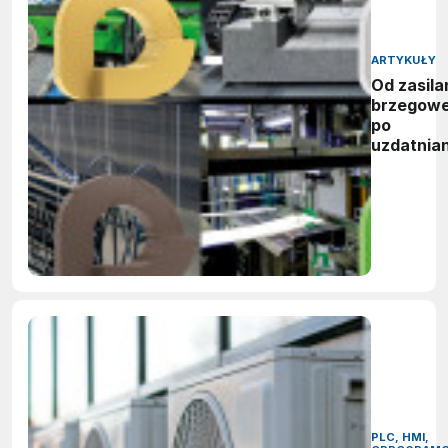
ARTYKUŁY
Od zasila
brzegow
po
uzdatnian
wody:
zwycięzc
nagród
vector
awards
2026
PLC, HMI,