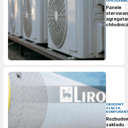
OPROGRAMO
Panele
sterowan
agregata
chłodnic
OBUDOWY,
ZŁĄCZA,
KOMPONEN
Rozbudo
zakładu