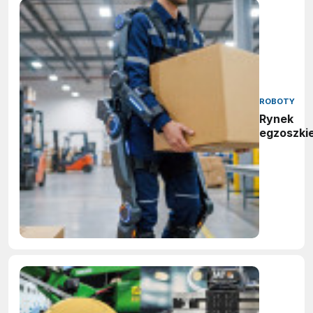
ROBOTY
Rynek
egzoszki