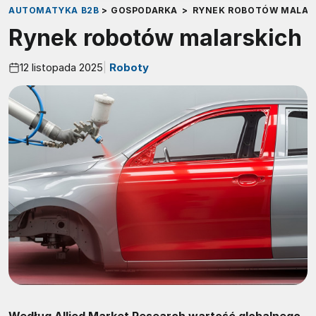
AUTOMATYKA B2B
>
GOSPODARKA
>
RYNEK ROBOTÓW MALAR
Rynek robotów malarskich
12 listopada 2025
Roboty
Według Allied Market Research wartość globalnego