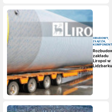
OBUDOWY,
ZŁĄCZA,
KOMPONEN
Rozbudo
zakładu
Liropol w
Lidzbark