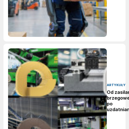
ARTYKUŁY
Od zasila
brzegow
po
uzdatnian
wody:
zwycięzc
nagród