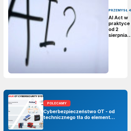
PRZEMYSŁ 4
AI Act w
praktyce 
od 2
sierpnia
firmy maj
obowiąze
ujawnian
zastoso
sztuczne
inteligenc
POLECAMY
Cyberbezpieczeństwo OT - od
technicznego tła do elementu
odporności organizacji