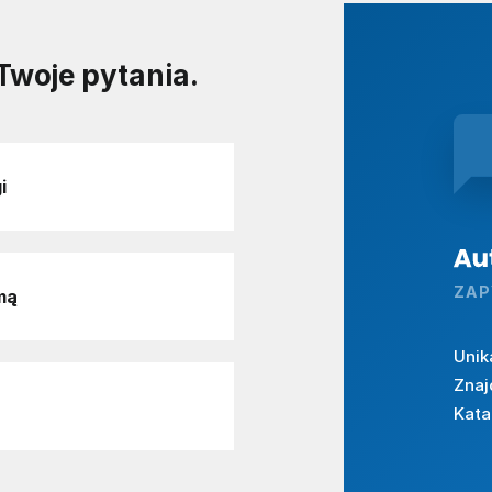
Twoje pytania.
i
ZAP
mą
Unik
Znaj
Kata