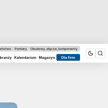
zeństwo
Pomiary
Obudowy, złącza, komponenty
Przemysł 4.0
 branży
Kalendarium
Magazyn
Dla firm