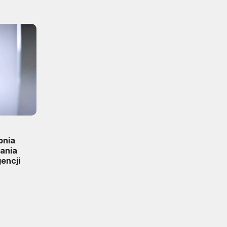
pnia
iania
encji