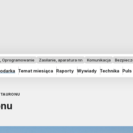
I, Oprogramowanie
Zasilanie, aparatura nn
Komunikacja
Bezpiec
odarka
Temat miesiąca
Raporty
Wywiady
Technika
Puls
 TAURONU
onu