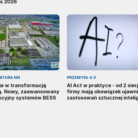
s 2026
RATURA NN
PRZEMYSŁ 4.0
e w transformację
AI Act w praktyce - od 2 sier
ą. Nowy, zaawansowany
firmy mają obowiązek ujawn
kcyjny systemów BESS
zastosowań sztucznej intelig