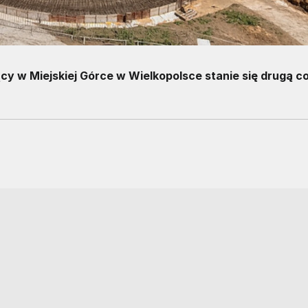
y w Miejskiej Górce w Wielkopolsce stanie się drugą c