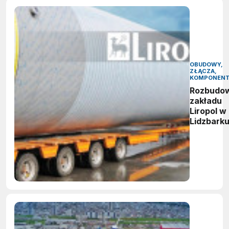
OBUDOWY,
ZŁĄCZA,
KOMPONEN
Rozbudo
zakładu
Liropol w
Lidzbark