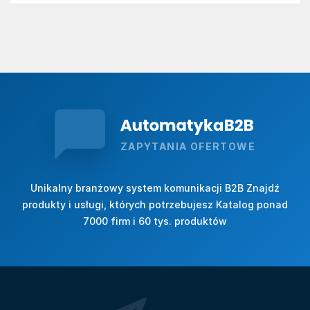
ZAPYTANIA OFERTOWE
Unikalny branżowy system komunikacji B2B Znajdź
produkty i usługi, których potrzebujesz Katalog ponad
7000 firm i 60 tys. produktów