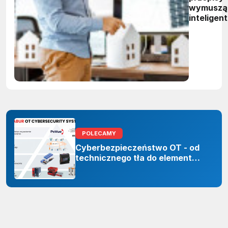
wymuszą
inteligen
zarządza
energią.
Polskie
firmy maj
czas do
2027 rok
POLECAMY
Cyberbezpieczeństwo OT - od
technicznego tła do elementu
odporności organizacji