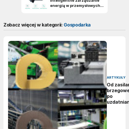
Zobacz więcej w kategorii:
Gospodarka
ARTYKUŁY
Od zasila
brzegow
po
uzdatnian
wody:
zwycięzc
nagród
vector