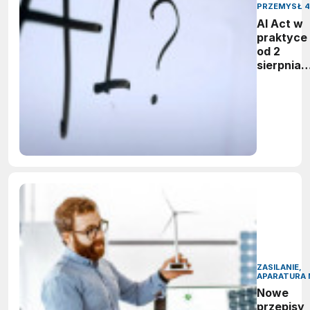
PRZEMYSŁ 4
AI Act w
praktyce 
od 2
sierpnia
firmy maj
obowiąze
ujawnian
zastoso
sztuczne
inteligenc
ZASILANIE,
APARATURA 
Nowe
przepisy