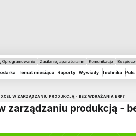
I, Oprogramowanie
Zasilanie, aparatura nn
Komunikacja
Bezpiec
odarka
Temat miesiąca
Raporty
Wywiady
Technika
Puls
 EXCEL W ZARZĄDZANIU PRODUKCJĄ - BEZ WDRAŻANIA ERP?
 w zarządzaniu produkcją - b