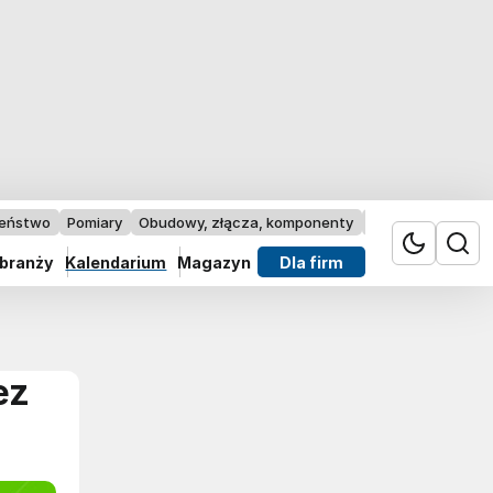
zeństwo
Pomiary
Obudowy, złącza, komponenty
Przemysł 4.0
 branży
Kalendarium
Magazyn
Dla firm
ez