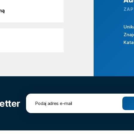
ZAP
mą
Unik
Znaj
Kata
etter