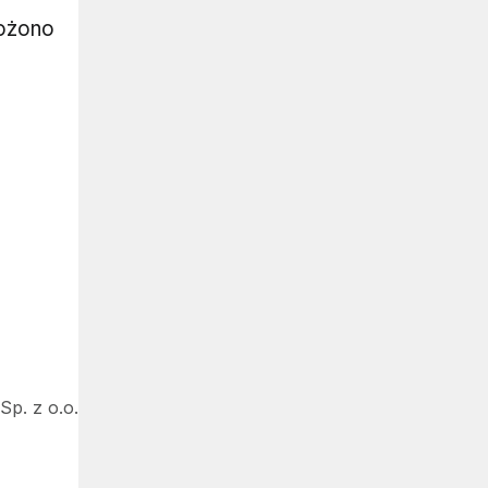
rożono
p. z o.o.