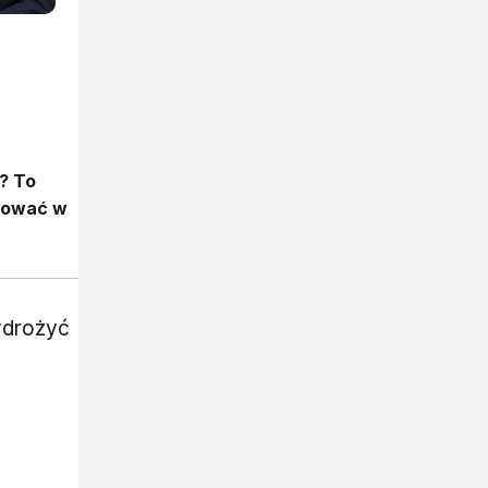
a? To
stować w
wdrożyć