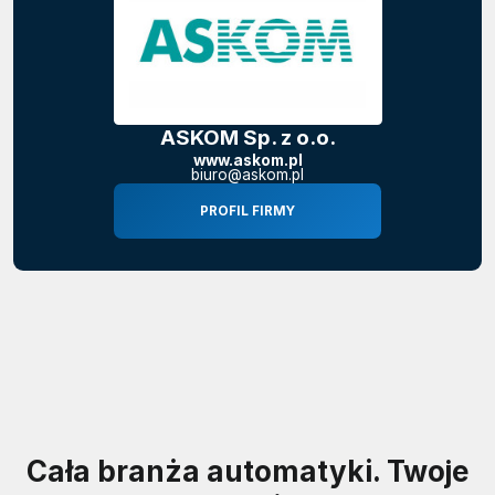
ASKOM Sp. z o.o.
www.askom.pl
biuro@askom.pl
PROFIL FIRMY
Cała branża automatyki. Twoje