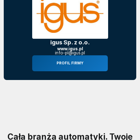
igus Sp. z o.o.
www.igus.pl
info-pl@igus.pl
PROFIL FIRMY
Cała branża automatyki. Twoje