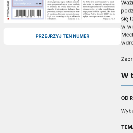
Ważn
podz
się 
w wi
Mech
PRZEJRZYJ TEN NUMER
wdro
Zapr
W 
OD R
Wybu
TEM