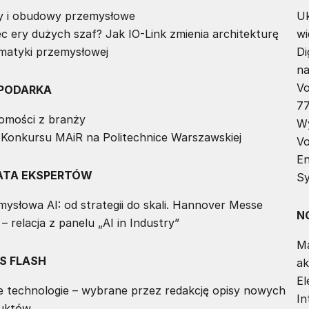
y i obudowy przemysłowe
Uk
c ery dużych szaf? Jak IO-Link zmienia architekturę
wi
matyki przemysłowej
Di
na
Vo
PODARKA
77
omości z branży
Wy
ł Konkursu MAiR na Politechnice Warszawskiej
Vo
En
ATA EKSPERTÓW
Sy
ysłowa AI: od strategii do skali. Hannover Messe
N
– relacja z panelu „AI in Industry”
Ma
S FLASH
ak
El
 technologie – wybrane przez redakcję opisy nowych
In
uktów