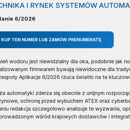
CHNIKA I RYNEK SYSTEMÓW AUTOMA
anie 6/2026
KUP TEN NUMER LUB ZAMÓW PRENUMERATĘ
ień wodoru jest niewidzialny dla oka, podobnie jak 
alizowanym firmwarem bywają niewidoczne dla trad
espoły Aplikacje 6/2026 rzuca światło na te kluczow
ża automatyki zderza się obecnie z unijnym rozporz
ynowe, ochronę przed wybuchem ATEX oraz cyberbe
niu redakcja szczegółowo analizuje te wyzwania, op
prowadzonym wśród krajowych dostawców i integra