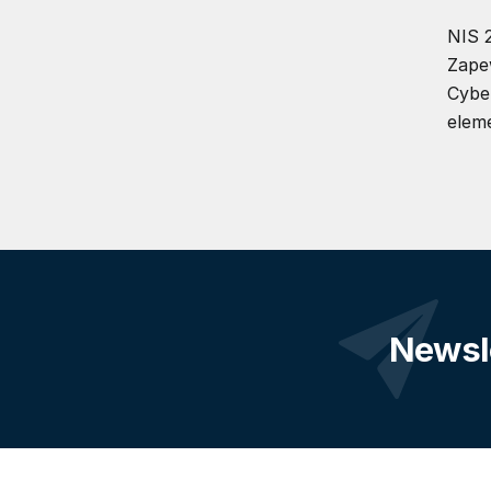
NIS 2
Zape
Cybe
elem
Newsl