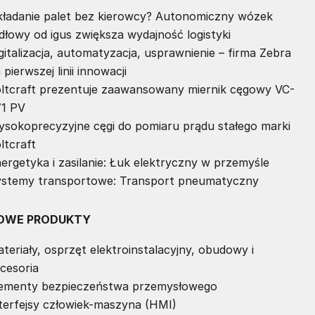
ładanie palet bez kierowcy? Autonomiczny wózek
dłowy od igus zwiększa wydajność logistyki
gitalizacja, automatyzacja, usprawnienie – firma Zebra
 pierwszej linii innowacji
ltcraft prezentuje zaawansowany miernik cęgowy VC-
1 PV
sokoprecyzyjne cęgi do pomiaru prądu stałego marki
ltcraft
ergetyka i zasilanie: Łuk elektryczny w przemyśle
stemy transportowe: Transport pneumatyczny
OWE PRODUKTY
teriały, osprzęt elektroinstalacyjny, obudowy i
cesoria
ementy bezpieczeństwa przemysłowego
terfejsy człowiek-maszyna (HMI)