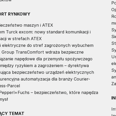
Po
Op
ORT RYNKOWY
Ro
mo
ieczeństwo maszyn i ATEX
Sy
em Turck excom: nowy standard komunikacji i
Si
lacji w strefach ATEX
St
iki elektryczne do stref zagrożonych wybuchem
Sy
Group TransComfort wdraża bezpieczne
Ur
iązanie napędowe dla przemysłu spożywczego
el
 między ryzykiem a zagrożeniem – dyrektywa
Sy
niująca bezpieczeństwo urządzeń elektrycznych
an
urencyjna automatyzacja dla branży Courier-
Za
ess-Parcel
Pepperl+Fuchs – bezpieczeństwo, które napędza
I
mysł
In
ĄCY TEMAT
In