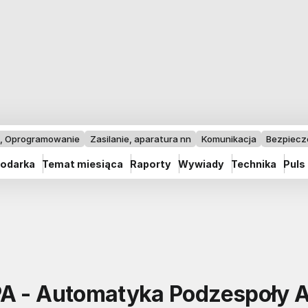
I, Oprogramowanie
Zasilanie, aparatura nn
Komunikacja
Bezpiec
odarka
Temat miesiąca
Raporty
Wywiady
Technika
Puls
A - Automatyka Podzespoły A