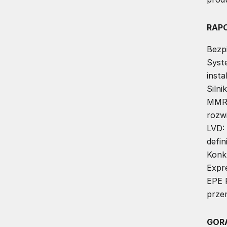
RAP
Bezp
Syst
insta
Siln
MMR 
rozw
LVD:
defi
Konk
Expr
EPE 
prze
GOR