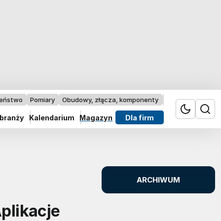
zeństwo
Pomiary
Obudowy, złącza, komponenty
Przemysł 4.0
 branży
Kalendarium
Magazyn
Dla firm
ARCHIWUM
plikacje