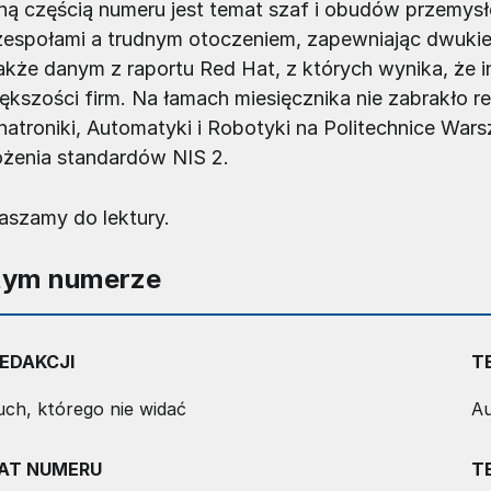
ą częścią numeru jest temat szaf i obudów przemysł
espołami a trudnym otoczeniem, zapewniając dwukie
także danym z raportu Red Hat, z których wynika, że 
ększości firm. Na łamach miesięcznika nie zabrakło re
atroniki, Automatyki i Robotyki na Politechnice War
żenia standardów NIS 2.
aszamy do lektury.
tym numerze
EDAKCJI
T
ch, którego nie widać
Au
AT NUMERU
T