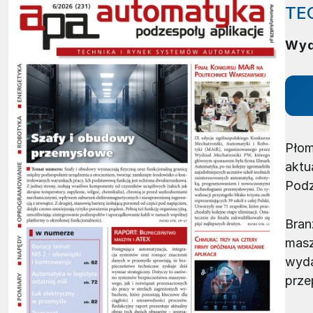
TE
Wyd
Płom
aktu
Podz
Bran
masz
wyda
prze