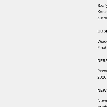
Szaf
Konie
auto
GOS
Wiad
Fina
DEB
Przem
2026 
NEW
Nowe
prod