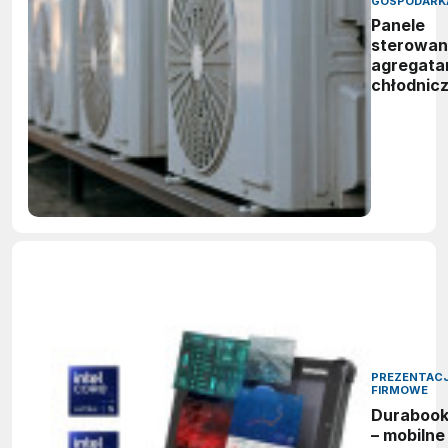
GOSPODARK
Panele
sterowan
agregata
chłodnic
PREZENTAC
FIRMOWE
Duraboo
– mobilne