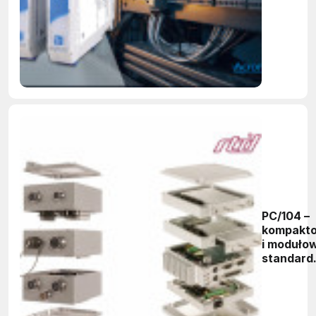
automaty
procesow
Izolatory
sygnału 
mA
PC/104 –
kompakt
i moduło
standard
kompute
embedde