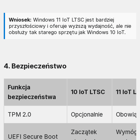
Wniosek:
Windows 11 IoT LTSC jest bardziej
przyszłościowy i oferuje wyższą wydajność, ale nie
obsłuży tak starego sprzętu jak Windows 10 IoT.
4. Bezpieczeństwo
Funkcja
10 IoT LTSC
11 IoT L
bezpieczeństwa
TPM 2.0
Opcjonalnie
Obowią
Zaczątek
Wymóg
UEFI Secure Boot