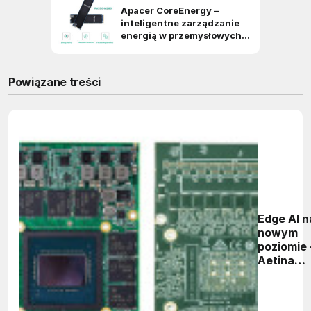
Powiązane treści
Edge AI n
nowym
poziomie 
Aetina
MX5000
XA z
architekt