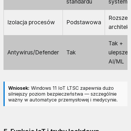
standardu
system
Rozszer
Izolacja procesów
Podstawowa
architek
Tak +
Antywirus/Defender
Tak
ulepszen
AI/ML
Wniosek:
Windows 11 IoT LTSC zapewnia dużo
silniejszy poziom bezpieczeństwa — szczególnie
ważny w automatyce przemysłowej i medycynie.