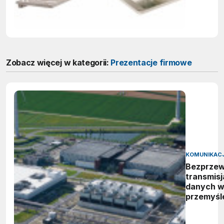
Zobacz więcej w kategorii:
Prezentacje firmowe
KOMUNIKAC
Bezprze
transmisj
danych 
przemyśl
zbierać d
czujnikó