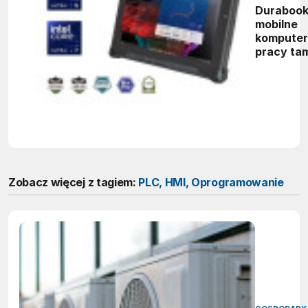
Durabook
mobilne
komputer
pracy ta
gdzie zw
sprzęt ni
wystarcz
Zobacz więcej z tagiem:
PLC, HMI, Oprogramowanie