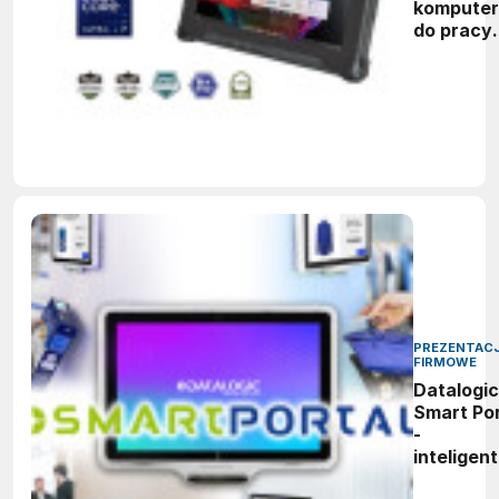
kompute
do pracy
tam, gdzi
zwykły
sprzęt ni
wystarcz
PREZENTAC
FIRMOWE
Datalogic
Smart Por
-
inteligen
brama do