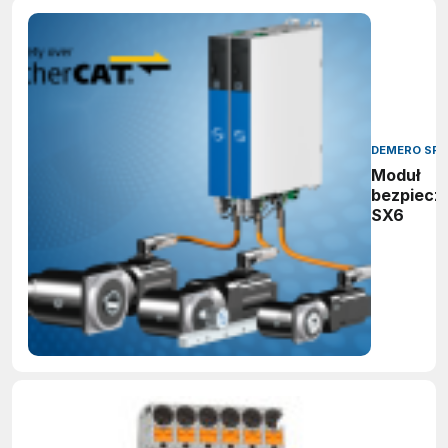
DEMERO SP.J
Moduł
bezpiecz
SX6