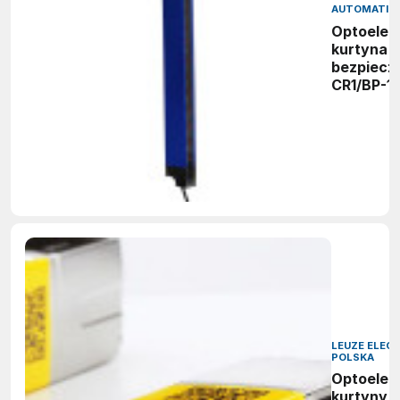
AUTOMATIO
Optoelek
kurtyna
bezpiecz
CR1/BP-1
LEUZE ELEC
POLSKA
Optoelek
kurtyny