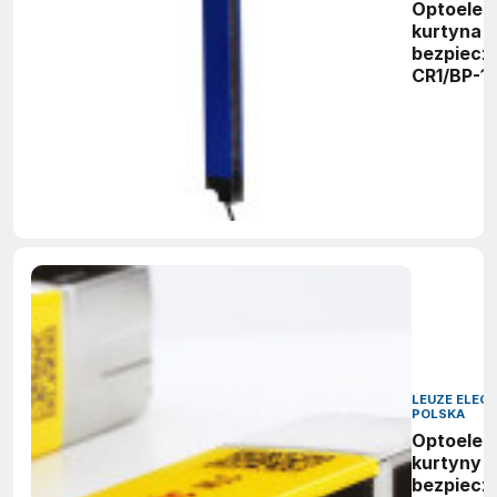
Optoelek
kurtyna
bezpiecz
CR1/BP-1
LEUZE ELEC
POLSKA
Optoelek
kurtyny
bezpiecz