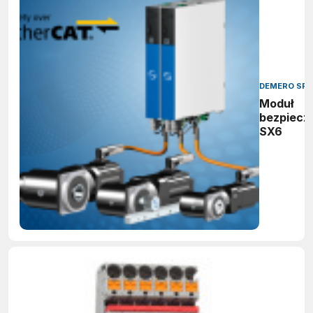
DEMERO SP.J
Moduł
bezpiecz
SX6