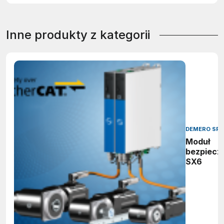
Inne produkty z kategorii
DEMERO SP.J
Moduł
bezpiecz
SX6