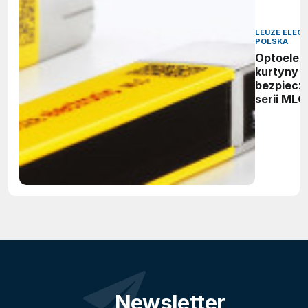
LEUZE ELEC
POLSKA
Optoelek
kurtyny
bezpiecz
serii MLC
Newsletter