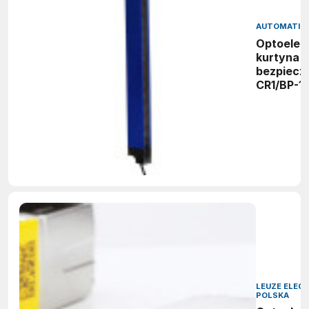
AUTOMATIO
Optoelek
kurtyna
bezpiecz
CR1/BP-1
LEUZE ELEC
POLSKA