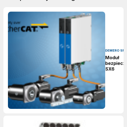
DEMERO SP.J
Moduł
bezpiecz
SX6