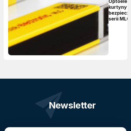
Optoelek
kurtyny
bezpiecz
serii MLC
Newsletter