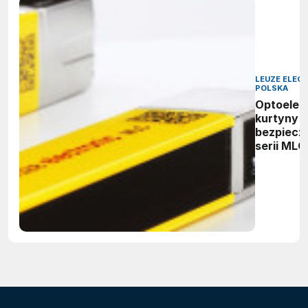
LEUZE ELEC
POLSKA
Optoelek
kurtyny
bezpiecz
serii MLC