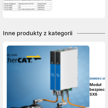
Inne produkty z kategorii
DEMERO SP.J
Moduł
bezpiecz
SX6