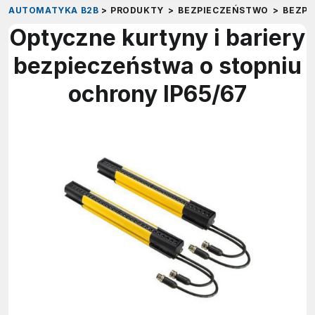
AUTOMATYKA B2B
>
PRODUKTY
>
BEZPIECZEŃSTWO
>
BEZP
Optyczne kurtyny i bariery
bezpieczeństwa o stopniu
ochrony IP65/67