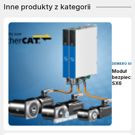
Inne produkty z kategorii
DEMERO SP.J
Moduł
bezpiecz
SX6