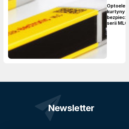
Optoelek
kurtyny
bezpiecz
serii MLC
Newsletter