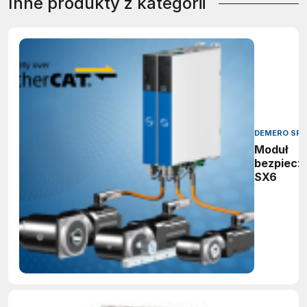
Inne produkty z kategorii
DEMERO SP.J
Moduł
bezpiecz
SX6