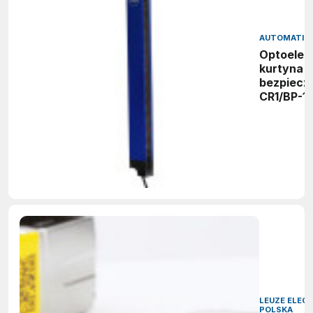
AUTOMATIO
Optoelek
kurtyna
bezpiecz
CR1/BP-1
LEUZE ELEC
POLSKA