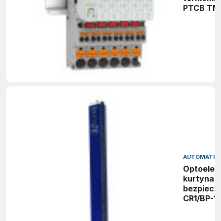
PTCB TM
AUTOMATIO
Optoelek
kurtyna
bezpiecz
CR1/BP-1