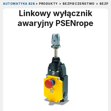
AUTOMATYKA B2B
>
PRODUKTY
>
BEZPIECZEŃSTWO
>
BEZP
Linkowy wyłącznik
awaryjny PSENrope