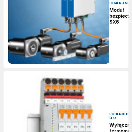
DEMERO SP.J
Moduł
bezpiecz
SX6
PHOENIX CO
O.O
Wyłączni
termoma