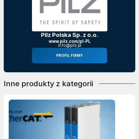
Pilz Polska Sp. z o.o.
www.pilz.com/pl-PL
info@pilz.pl
PROFIL FIRMY
Inne produkty z kategorii