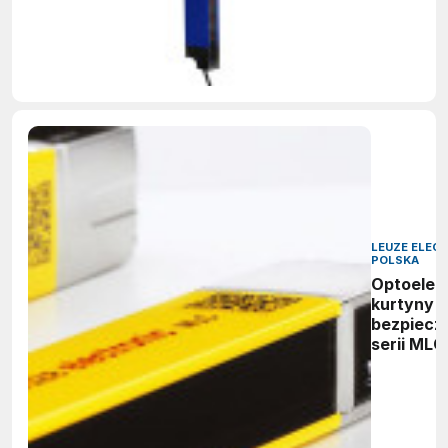
LEUZE ELEC
POLSKA
Optoelek
kurtyny
bezpiecz
serii MLC