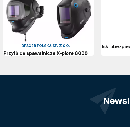
DRÄGER POLSKA SP. Z O.O.
Iskrobezpie
Przyłbice spawalnicze X-plore 8000
Newsl