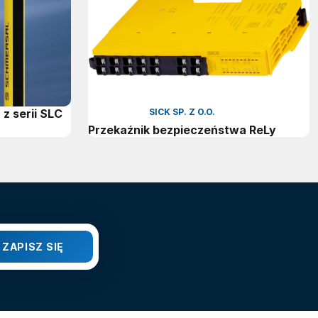
z serii SLC
SICK SP. Z O.O.
Przekaźnik bezpieczeństwa ReLy