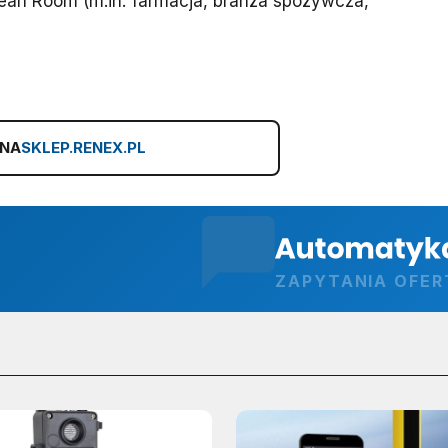
ean Room (m.in. farmacja, branża spożywcza,
 NA
SKLEP.RENEX.PL
ZAPYTANIA OFE