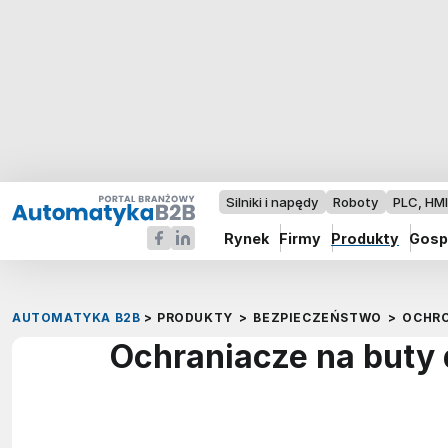
Silniki i napędy
Roboty
PLC, HM
Rynek
Firmy
Produkty
Gosp
AUTOMATYKA B2B
>
PRODUKTY
>
BEZPIECZEŃSTWO
>
OCHRO
Ochraniacze na buty