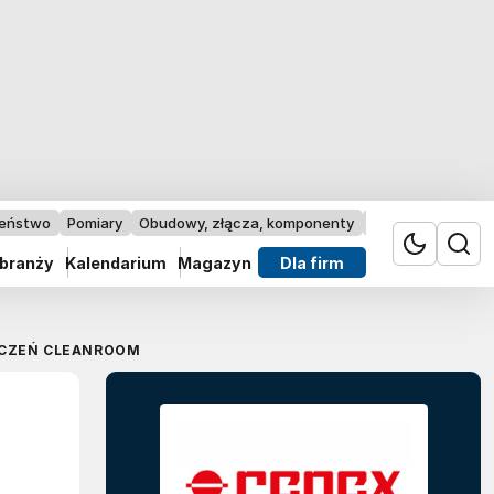
zeństwo
Pomiary
Obudowy, złącza, komponenty
Przemysł 4.0
 branży
Kalendarium
Magazyn
Dla firm
ZCZEŃ CLEANROOM