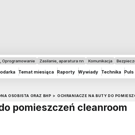
I, Oprogramowanie
Zasilanie, aparatura nn
Komunikacja
Bezpiec
odarka
Temat miesiąca
Raporty
Wywiady
Technika
Puls
NA OSOBISTA ORAZ BHP
>
OCHRANIACZE NA BUTY DO POMIES
 do pomieszczeń cleanroom