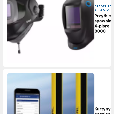
DRÄGER POL
SP. Z O.O.
Przyłbice
spawalni
X-plore
8000
Kurtyny