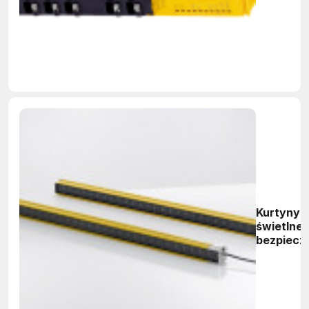
Kurtyny
świetlne
bezpiecz