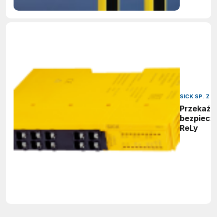
SICK SP. Z O
Przekaźn
bezpiecz
ReLy