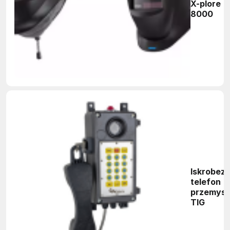
X-plore
8000
Iskrobez
telefon
przemys
TIG