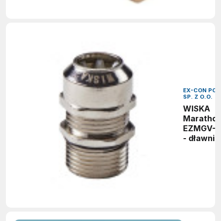
EX-CON POL
SP. Z O.O.
WISKA
Maratho
EZMGV-L
- dławnic
kablowa 
wysokim
odciążen
naprężeń