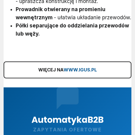
- upraszcza konstrukcję i montaż.
Prowadnik otwierany na promieniu
wewnętrznym
- ułatwia układanie przewodów.
Półki separujące do oddzielania przewodów
lub węży.
WIĘCEJ NA
WWW.IGUS.PL
ZAPYTANIA OFERTOWE