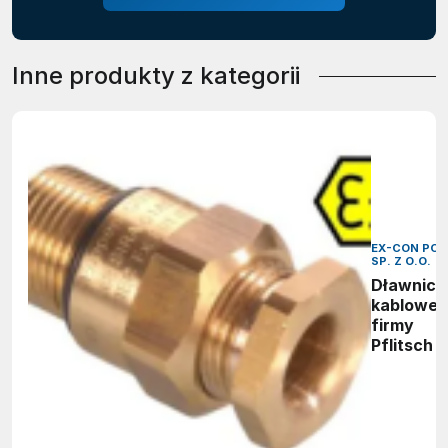
Inne produkty z kategorii
EX-CON POL
SP. Z O.O.
Dławnice
kablowe 
firmy
Pflitsch 
stref
zagrożon
wybuche