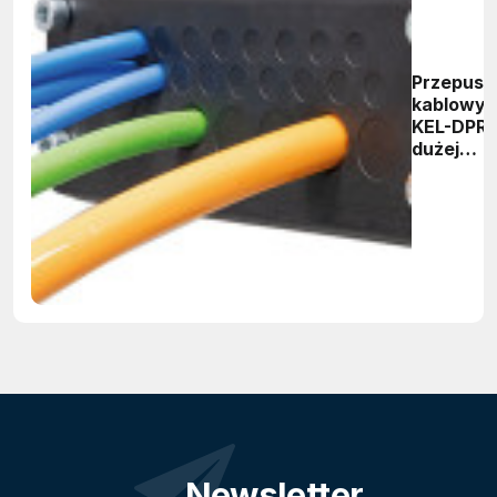
Przepust
kablowy
KEL-DPR 
dużej
gęstości
przewod
i dużej
trwałości
Newsletter