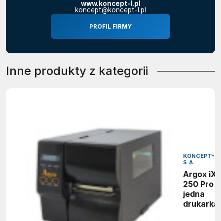
www.koncept-l.pl
koncept@koncept-l.pl
PROFIL FIRMY
Inne produkty z kategorii
KONCEPT-L
S.A.
Argox iX4
250 Pro -
jedna
drukarka,
wiele