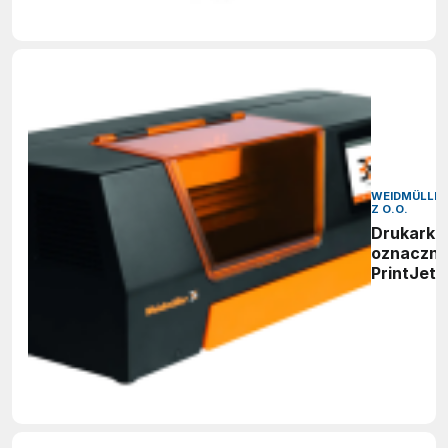
WEIDMÜLLER
Z O.O.
Drukarka
oznaczni
PrintJet 