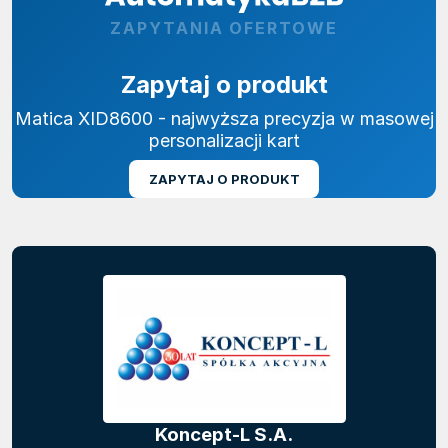
ZAPYTANIA OFERTOWE
Zapytaj o produkt
Matica XID8600 - najwyższa precyzja w masowej
personalizacji kart
ZAPYTAJ O PRODUKT
Koncept-L S.A.