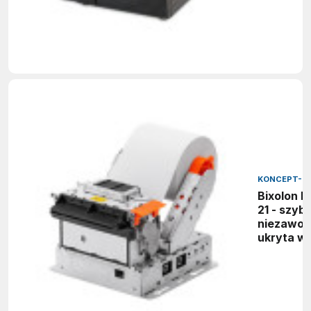
możliwoś
KONCEPT-L S
Bixolon B
21 - szybk
niezawo
ukryta w
Twoim ki