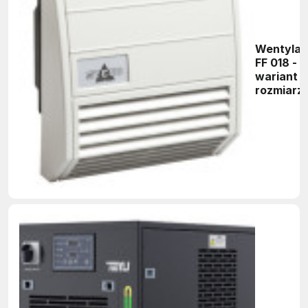
Wentylat
FF 018 -
wariant o
rozmiarze