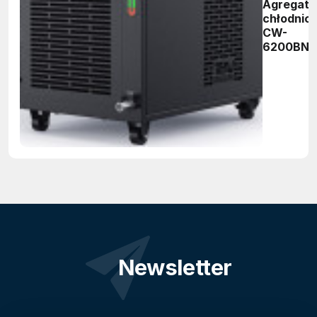
Agregat
chłodnic
CW-
6200BN
Newsletter