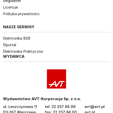
Regulamin
Licencje
Polityka prywatności
NASZE SERWISY
Elektronika B2B
Elportal
Elektronika Praktyczna
WYDAWCA
Wydawnictwo AVT-Korporacja Sp. z o.o.
ul. Leszczynowa 11
tel: 22 257 84 99
avt@avt.pl
03-197 Warszawa
fax: 22 257 84 00
avt.pl