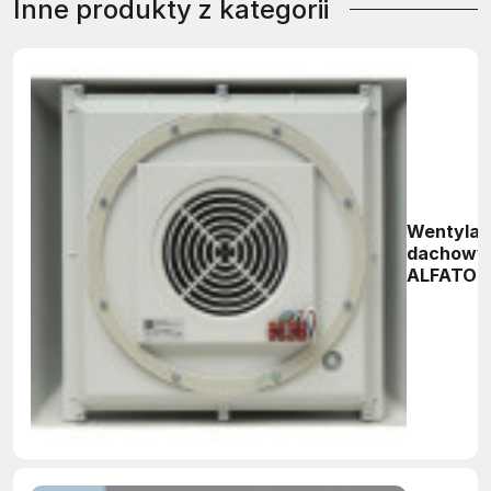
Inne produkty z kategorii
Wentylat
dachowy
ALFATOR