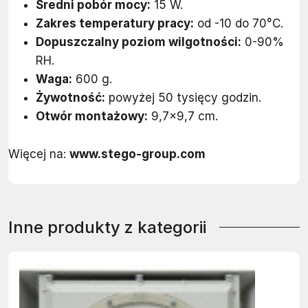
Średni pobór mocy:
15 W.
Zakres temperatury pracy:
od -10 do 70°C.
Dopuszczalny poziom wilgotności:
0-90%
RH.
Waga:
600 g.
Żywotność:
powyżej 50 tysięcy godzin.
Otwór montażowy:
9,7×9,7 cm.
Więcej na:
www.stego-group.com
Inne produkty z kategorii