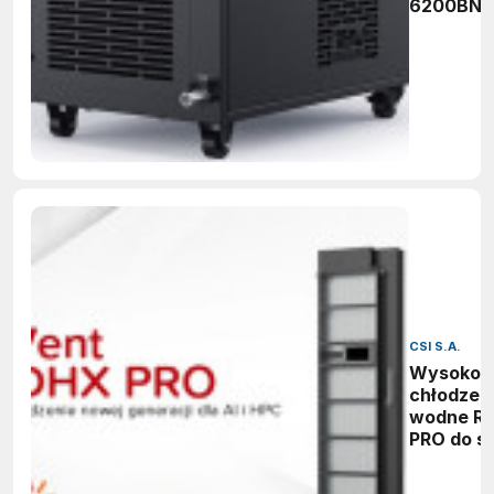
6200BN
CSI S.A.
Wysokow
chłodzen
wodne R
PRO do s
rackowy