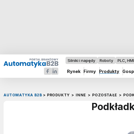
Silniki i napędy
Roboty
PLC, HM
Rynek
Firmy
Produkty
Gosp
AUTOMATYKA B2B
>
PRODUKTY
>
INNE
>
POZOSTAŁE
>
PODK
Podkładk