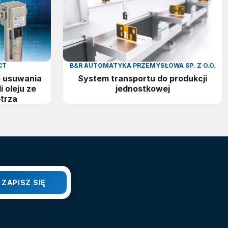
CT
B&R AUTOMATYKA PRZEMYSŁOWA SP. Z O.O.
o usuwania
System transportu do produkcji
 oleju ze
jednostkowej
trza