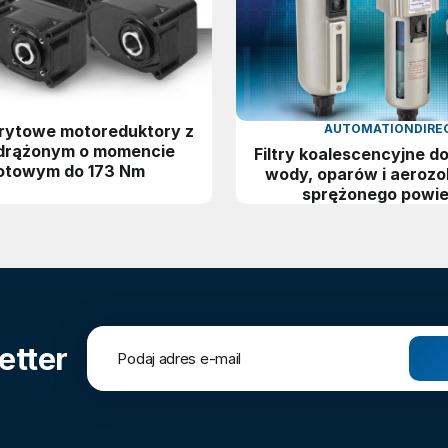
rytowe motoreduktory z
AUTOMATIONDIRE
drążonym o momencie
Filtry koalescencyjne d
otowym do 173 Nm
wody, oparów i aerozoli
sprężonego powie
etter