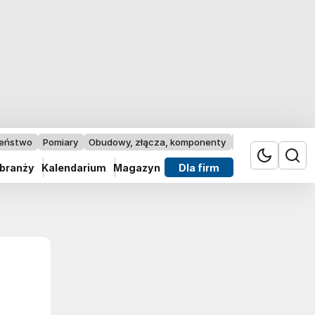
zeństwo
Pomiary
Obudowy, złącza, komponenty
Przemysł 4.0
 branży
Kalendarium
Magazyn
Dla firm