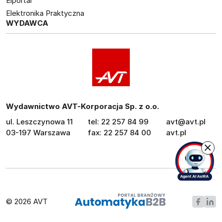
Elportal
Elektronika Praktyczna
WYDAWCA
Wydawnictwo AVT-Korporacja Sp. z o.o.
ul. Leszczynowa 11
tel: 22 257 84 99
avt@avt.pl
03-197 Warszawa
fax: 22 257 84 00
avt.pl
© 2026 AVT