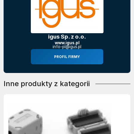
igus Sp. z o.o.
www.igus.pl
info-pl@igus.pl
PROFIL FIRMY
Inne produkty z kategorii