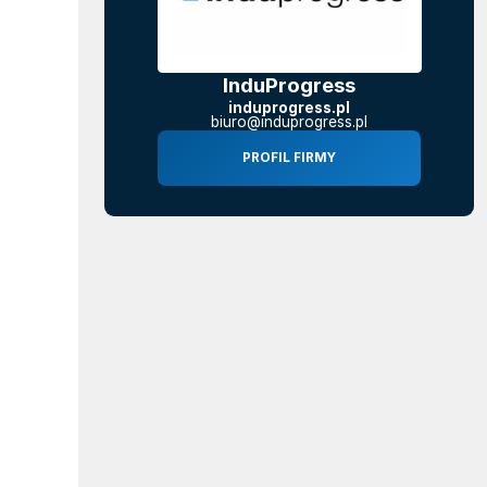
InduProgress
induprogress.pl
biuro@induprogress.pl
PROFIL FIRMY