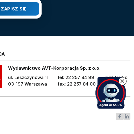
CA
Wydawnictwo AVT-Korporacja Sp. z o.o.
ul. Leszczynowa 11
tel: 22 257 84 99
avt@avt.pl
03-197 Warszawa
fax: 22 257 84 00
avt.pl