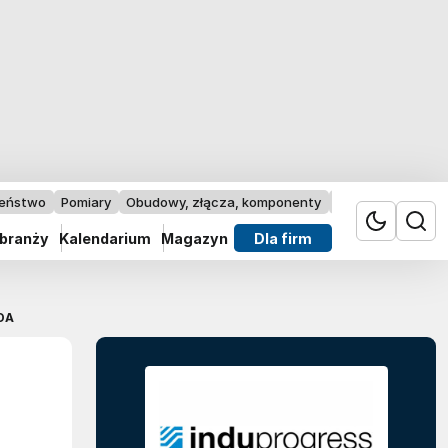
zeństwo
Pomiary
Obudowy, złącza, komponenty
Przemysł 4.0
 branży
Kalendarium
Magazyn
Dla firm
DA