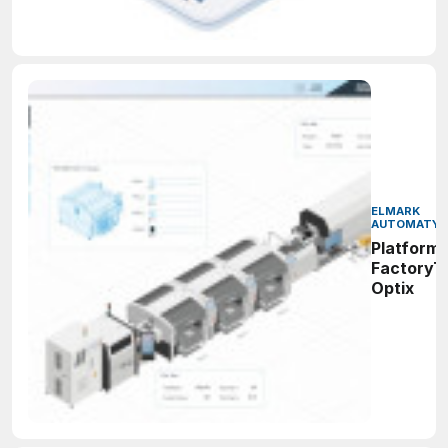
ELMARK
AUTOMATYK
Platform
FactoryT
Optix