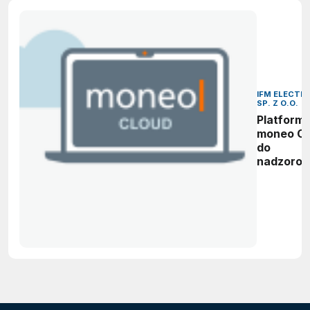
IFM ELECTR
SP. Z O.O.
Platform
moneo Cl
do
nadzorow
procesó
produkcji