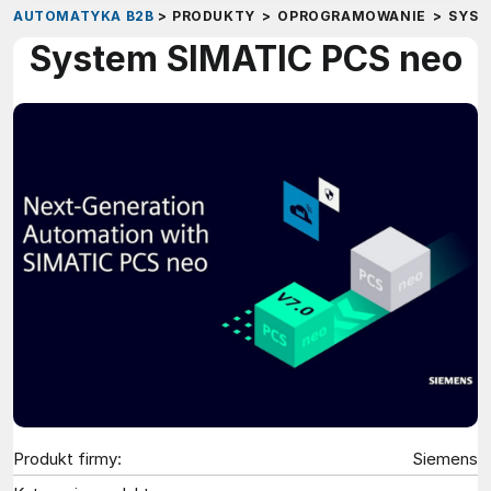
AUTOMATYKA B2B
>
PRODUKTY
>
OPROGRAMOWANIE
>
SYST
System SIMATIC PCS neo
Produkt firmy:
Siemens