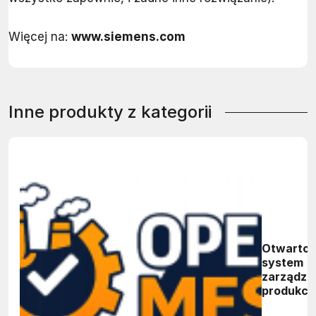
Więcej na:
www.siemens.com
Inne produkty z kategorii
Otwartoź
system
zarządza
produkcj
OpenME