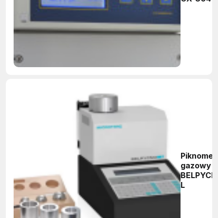
Piknomet
gazowy
BELPYCN
L