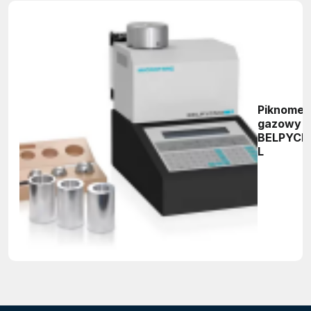
Piknomet
gazowy
BELPYCN
L