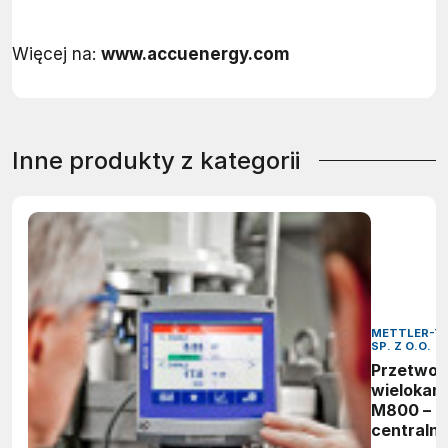
Więcej na:
www.accuenergy.com
Inne produkty z kategorii
METTLER-T
SP. Z O.O.
Przetwor
wielokan
M800 –
centraln