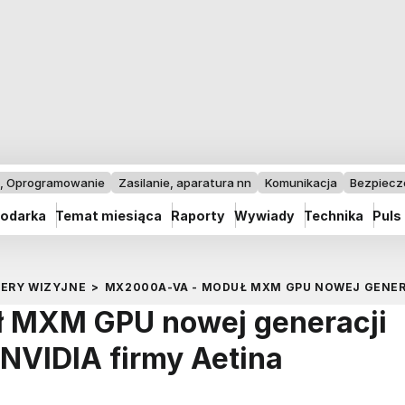
I, Oprogramowanie
Zasilanie, aparatura nn
Komunikacja
Bezpiec
odarka
Temat miesiąca
Raporty
Wywiady
Technika
Puls
MERY WIZYJNE
>
MX2000A-VA - MODUŁ MXM GPU NOWEJ GENERA
 MXM GPU nowej generacji
 NVIDIA firmy Aetina