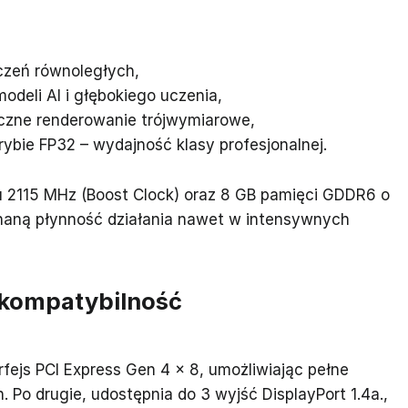
czeń równoległych,
modeli AI i głębokiego uczenia,
tyczne renderowanie trójwymiarowe,
ybie FP32 – wydajność klasy profesjonalnej.
u 2115 MHz (Boost Clock) oraz 8 GB pamięci GDDR6 o
wnaną płynność działania nawet w intensywnych
 kompatybilność
rfejs PCI Express Gen 4 x 8, umożliwiając pełne
 Po drugie, udostępnia do 3 wyjść DisplayPort 1.4a.,