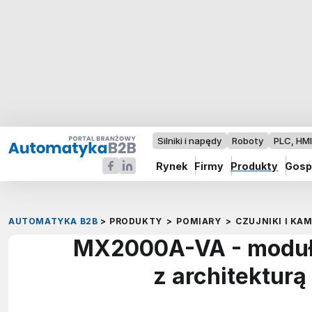
Silniki i napędy
Roboty
PLC, HM
Rynek
Firmy
Produkty
Gosp
AUTOMATYKA B2B
>
PRODUKTY
>
POMIARY
>
CZUJNIKI I KA
MX2000A-VA - moduł
z architekturą