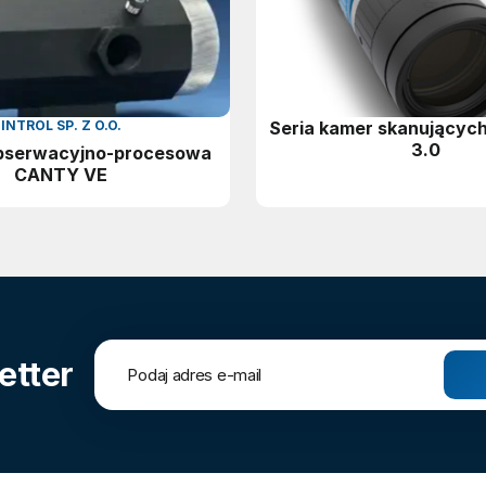
INTROL SP. Z O.O.
Seria kamer skanującyc
3.0
bserwacyjno-procesowa
CANTY VE
etter