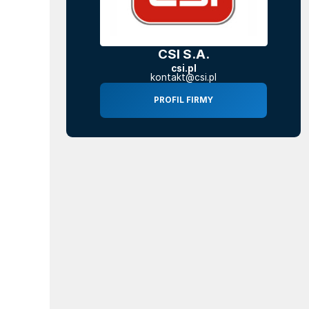
CSI S.A.
csi.pl
kontakt@csi.pl
PROFIL FIRMY