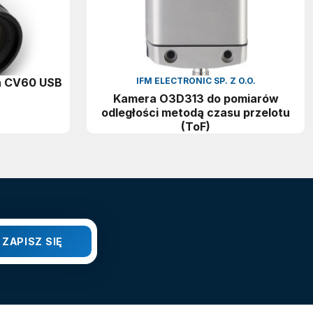
h CV60 USB
IFM ELECTRONIC SP. Z O.O.
Kamera O3D313 do pomiarów
odległości metodą czasu przelotu
(ToF)