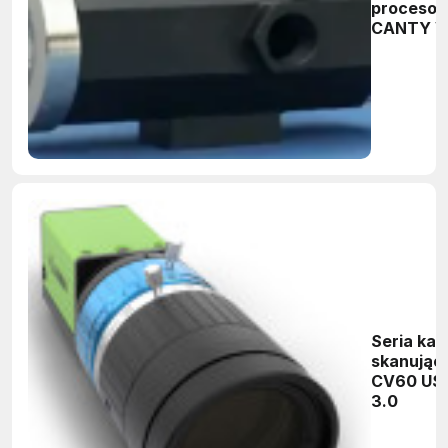
proceso
CANTY V
Seria ka
skanując
CV60 US
3.0