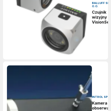
BALLUFF SP.
O.O.
Czujnik
wizyjny 
VisionSe
INTROL SP. Z
Kamera
obserwac