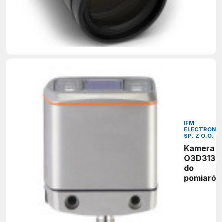
IFM
ELECTRONIC
SP. Z O.O.
Kamera
O3D313
do
pomiaró
odległośc
metodą
czasu
przelotu