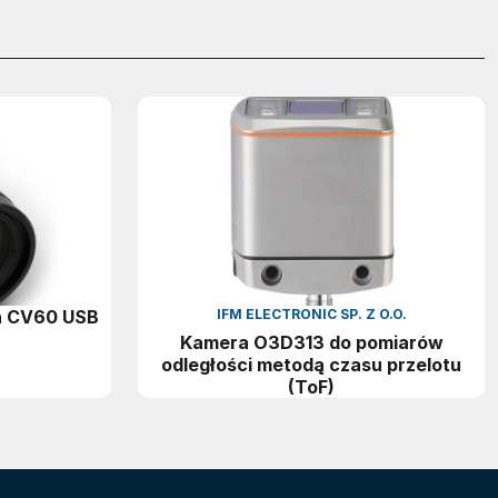
h CV60 USB
IFM ELECTRONIC SP. Z O.O.
Kamera O3D313 do pomiarów
odległości metodą czasu przelotu
(ToF)