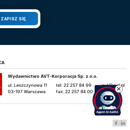
CA
Wydawnictwo AVT-Korporacja Sp. z o.o.
ul. Leszczynowa 11
tel: 22 257 84 99
avt@avt.pl
03-197 Warszawa
fax: 22 257 84 00
avt.pl