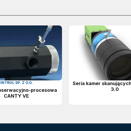
INTROL SP. Z O.O.
Seria kamer skanującyc
3.0
bserwacyjno-procesowa
CANTY VE