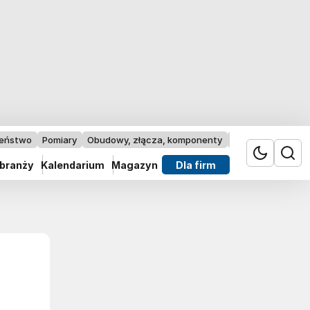
zeństwo
Pomiary
Obudowy, złącza, komponenty
Przemysł 4.0
 branży
Kalendarium
Magazyn
Dla firm
N