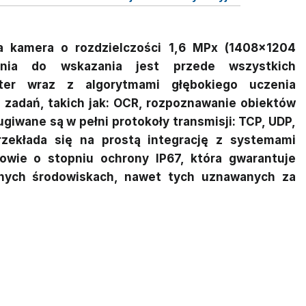
 kamera o rozdzielczości 1,6 MPx (1408×1204
ania do wskazania jest przede wszystkich
ter wraz z algorytmami głębokiego uczenia
h zadań, takich jak: OCR, rozpoznawanie obiektów
giwane są w pełni protokoły transmisji: TCP, UDP,
rzekłada się na prostą integrację z systemami
owie o stopniu ochrony IP67, która gwarantuje
nych środowiskach, nawet tych uznawanych za