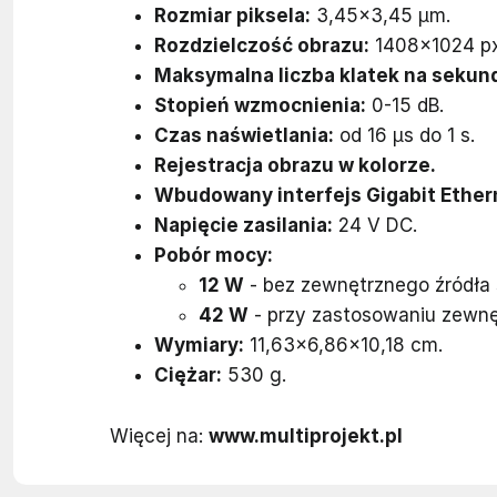
Rozmiar piksela:
3,45×3,45 µm.
Rozdzielczość obrazu:
1408×1024 px
Maksymalna liczba klatek na sekun
Stopień wzmocnienia:
0-15 dB.
Czas naświetlania:
od 16 μs do 1 s.
Rejestracja obrazu w kolorze.
Wbudowany interfejs Gigabit Ether
Napięcie zasilania:
24 V DC.
Pobór mocy:
12 W
- bez zewnętrznego źródła 
42 W
- przy zastosowaniu zewnęt
Wymiary:
11,63×6,86×10,18 cm.
Ciężar:
530 g.
Więcej na:
www.multiprojekt.pl