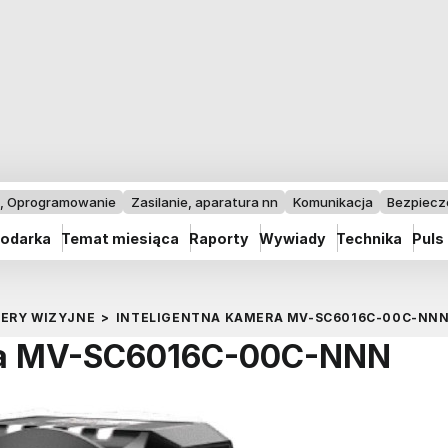
I, Oprogramowanie
Zasilanie, aparatura nn
Komunikacja
Bezpiec
odarka
Temat miesiąca
Raporty
Wywiady
Technika
Puls
MERY WIZYJNE
>
INTELIGENTNA KAMERA MV-SC6016C-00C-NN
era MV-SC6016C-00C-NNN