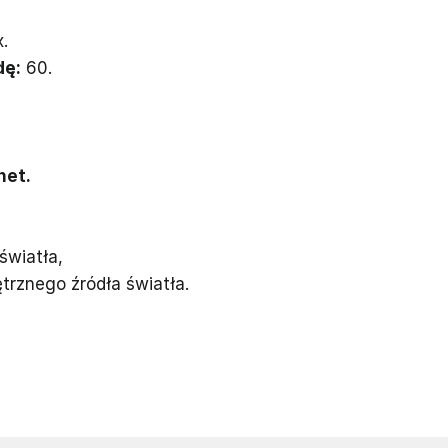
.
dę:
60.
net.
światła,
rznego źródła światła.