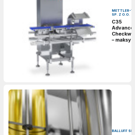
METTLER-T
SP. Z O.O.
C35
Advanced
Checkwe
– maksym
wydajnoś
precyzja 
wymagaj
aplikacji
BALLUFF SP. 