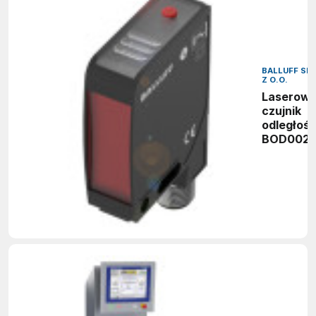
BALLUFF SP.
Z O.O.
Laserow
czujnik
odległośc
BOD002L