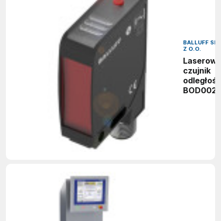
BALLUFF SP.
Z O.O.
Laserow
czujnik
odległośc
BOD002L